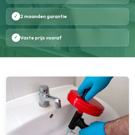
✓
2 maanden garantie
✓
Vaste prijs vooraf