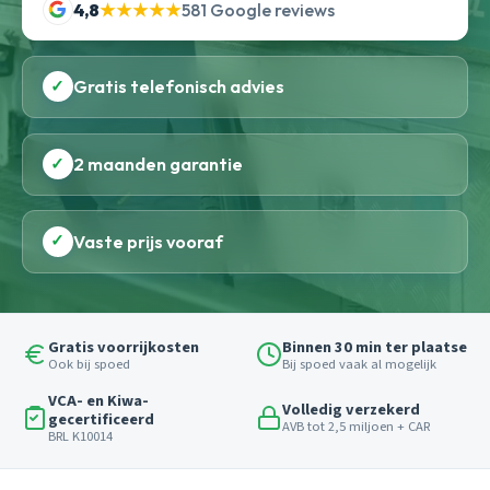
4,8
★★★★★
581 Google reviews
✓
Gratis telefonisch advies
✓
2 maanden garantie
✓
Vaste prijs vooraf
Gratis voorrijkosten
Binnen 30 min ter plaatse
Ook bij spoed
Bij spoed vaak al mogelijk
VCA- en Kiwa-
Volledig verzekerd
gecertificeerd
AVB tot 2,5 miljoen + CAR
BRL K10014