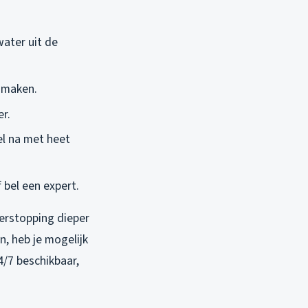
ater uit de
e maken.
er.
el na met heet
 bel een expert.
verstopping dieper
n, heb je mogelijk
4/7 beschikbaar,