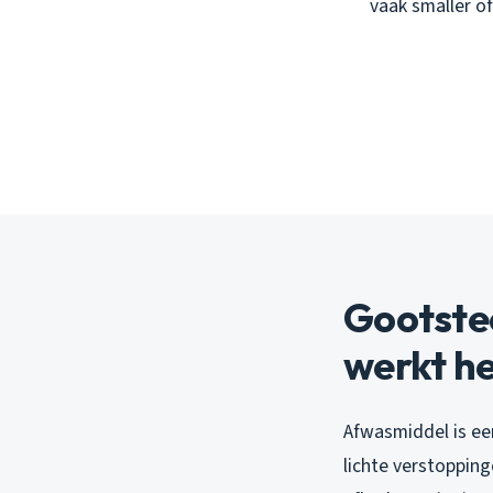
vaak smaller o
Gootste
werkt he
Afwasmiddel is ee
lichte verstoppin