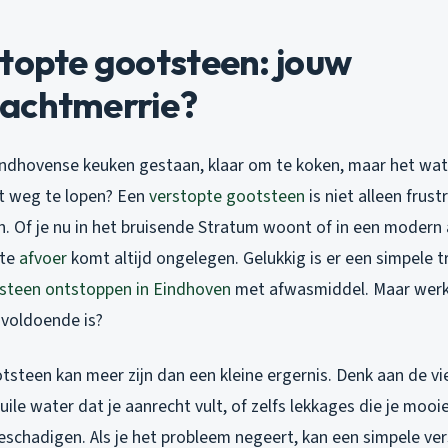
topte gootsteen: jouw
achtmerrie?
Eindhovense keuken gestaan, klaar om te koken, maar het wat
t weg te lopen? Een
verstopte gootsteen
is niet alleen frust
n. Of je nu in het bruisende Stratum woont of in een modern
pte
afvoer
komt altijd ongelegen. Gelukkig is er een simpele tr
steen ontstoppen in Eindhoven
met afwasmiddel. Maar werkt 
t voldoende is?
steen kan meer zijn dan een kleine ergernis. Denk aan de vie
uile water dat je aanrecht vult, of zelfs lekkages die je mooi
schadigen. Als je het probleem negeert, kan een simpele ve