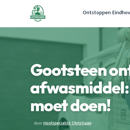
Ontstoppen Eindho
Gootsteen on
afwasmiddel: d
moet doen!
door
rioolspecialist Christiaan
·