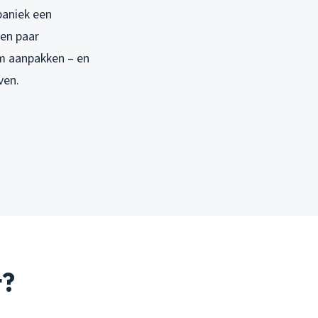
paniek een
een paar
em aanpakken – en
ven.
t?