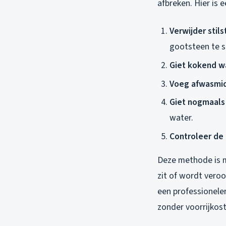
afbreken. Hier is 
Verwijder stil
gootsteen te 
Giet kokend wa
Voeg afwasmid
Giet nogmaals
water.
Controleer de
Deze methode is mi
zit of wordt veroo
een professionele
zonder voorrijkos