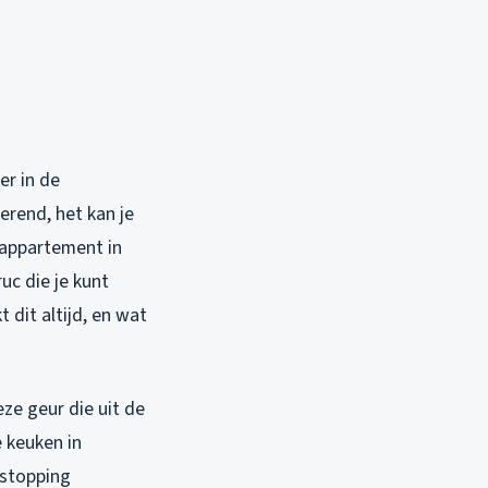
er in de
rerend, het kan je
 appartement in
uc die je kunt
dit altijd, en wat
ze geur die uit de
e keuken in
rstopping