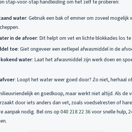
een stap-voor-stap handleiding om het zelf te proberen:
staand water
: Gebruik een bak of emmer om zoveel mogelijk w
scheppen.
ter in de afvoer
: Dit helpt om vet en lichte blokkades los t
del toe
: Giet ongeveer een eetlepel afwasmiddel in de afvo
 kokend water
: Laat het afwasmiddel zijn werk doen en spo
 afvoer
: Loopt het water weer goed door? Zo niet, herhaal of
lieuvriendelijk en goedkoop, maar werkt niet altijd. Als de 
rzaakt door iets anders dan vet, zoals voedselresten of hare
re aanpak nodig. Bel ons op
040 218 22 36
voor snelle hulp, 2
ten.