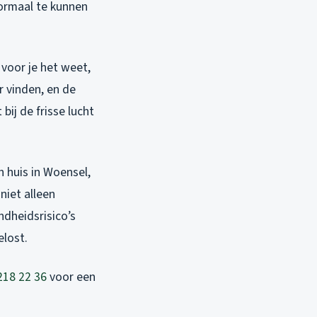
normaal te kunnen
voor je het weet,
r vinden, en de
bij de frisse lucht
h huis in Woensel,
niet alleen
dheidsrisico’s
elost.
218 22 36
voor een