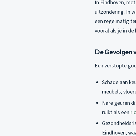
In Eindhoven, met 
uitzondering. In w
een regelmatig te
vooral als je in d
De Gevolgen 
Een verstopte goot
Schade aan keu
meubels, vloere
Nare geuren di
ruikt als een
ri
Gezondheidsris
Eindhoven, waar