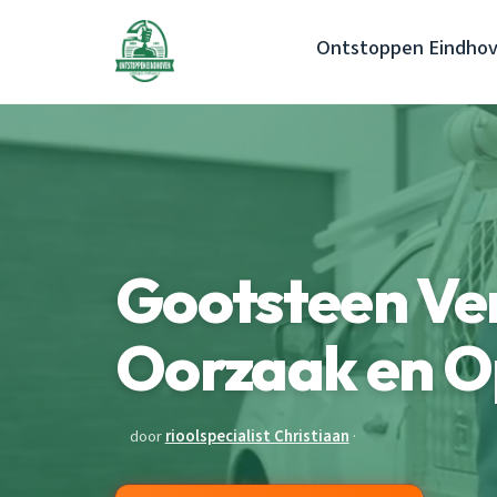
Ontstoppen Eindho
Gootsteen Ve
Oorzaak en O
door
rioolspecialist Christiaan
·