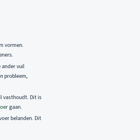
em vormen.
eners.
 ander vuil
en probleem,
 vasthoudt. Dit is
voer
gaan.
voer belanden. Dit