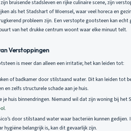
zijn bruisende stadsleven en rijke culinaire scene, zijn vers
ijken als het Stadshart of Woensel, waar veel horeca en gezin
rugkerend probleem zijn. Een verstopte gootsteen kan echt g
e buurt van het drukke centrum woont waar elke minuut telt.
van Verstoppingen
steen is meer dan alleen een irritatie; het kan leiden tot:
ken of badkamer door stilstaand water. Dit kan leiden tot b
n en zelfs structurele schade aan je huis.
e je huis binnendringen. Niemand wil dat zijn woning bij het
ool
.
ico’s door stilstaand water waar bacteriën kunnen gedijen. I
 hygiëne belangrijk is, kan dit gevaarlijk zijn.