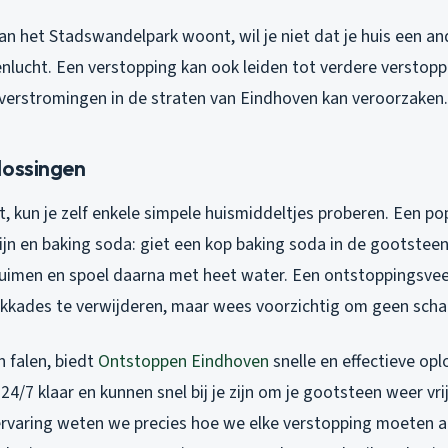
 van het Stadswandelpark woont, wil je niet dat je huis een an
enlucht. Een verstopping kan ook leiden tot verdere verstopp
 overstromingen in de straten van Eindhoven kan veroorzaken.
lossingen
t, kun je zelf enkele simpele huismiddeltjes proberen. Een p
ijn en baking soda: giet een kop baking soda in de gootstee
chuimen en spoel daarna met heet water. Een ontstoppingsve
lokkades te verwijderen, maar wees voorzichtig om geen scha
 falen, biedt
Ontstoppen Eindhoven
snelle en effectieve op
24/7 klaar en kunnen snel bij je zijn om je gootsteen weer vr
ervaring weten we precies hoe we elke verstopping moeten 