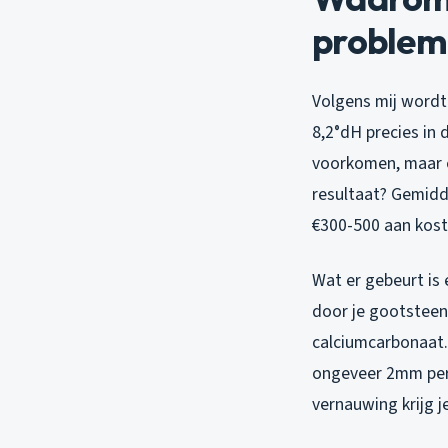
problem
Volgens mij wordt
8,2°dH precies in
voorkomen, maar o
resultaat? Gemidd
€300-500 aan kost
Wat er gebeurt is e
door je gootsteen
calciumcarbonaat.
ongeveer 2mm per j
vernauwing krijg j