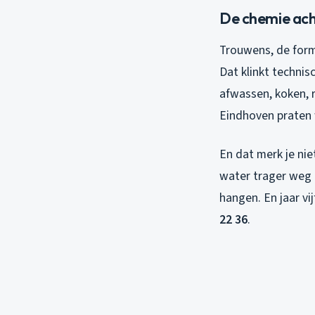
De chemie ach
Trouwens, de formu
Dat klinkt technis
afwassen, koken, re
Eindhoven praten 
En dat merk je nie
water trager weg t
hangen. En jaar vi
22 36
.