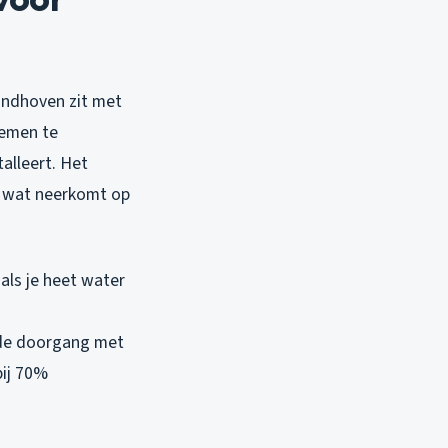
indhoven zit met
lemen te
alleert. Het
, wat neerkomt op
 als je heet water
 de doorgang met
bij 70%