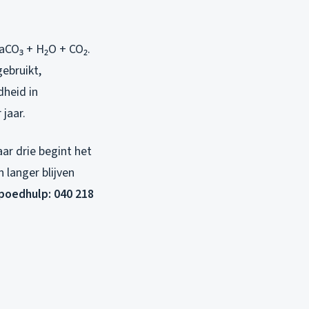
CaCO₃ + H₂O + CO₂.
gebruikt,
dheid in
jaar.
ar drie begint het
 langer blijven
spoedhulp: 040 218