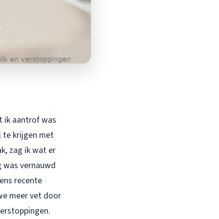
t ik aantrof was
j te krijgen met
k, zag ik wat er
ag was vernauwd
ens recente
 we meer vet door
verstoppingen.