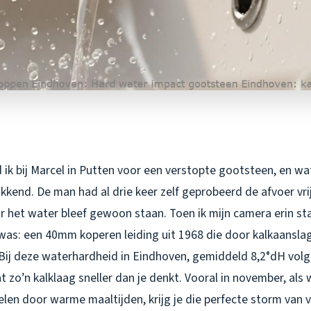
ik bij Marcel in Putten voor een verstopte gootsteen, en wa
okkend. De man had al drie keer zelf geprobeerd de afvoer vri
r het water bleef gewoon staan. Toen ik mijn camera erin sta
was: een 40mm koperen leiding uit 1968 die door kalkaansl
ij deze waterhardheid in Eindhoven, gemiddeld 8,2°dH volg
 zo’n kalklaag sneller dan je denkt. Vooral in november, als
len door warme maaltijden, krijg je die perfecte storm van 