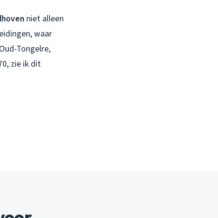
ndhoven
niet alleen
leidingen, waar
 Oud-Tongelre,
, zie ik dit
voor