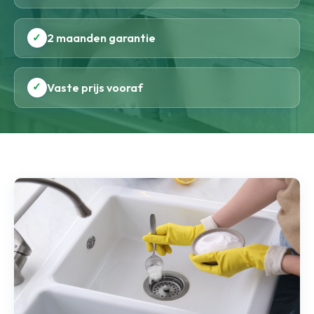
✓
2 maanden garantie
✓
Vaste prijs vooraf