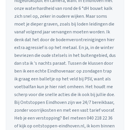
hogedrukspuit en camera, want in Eindhoven met
onze waterhardheid van rond de 6 °dH bouwt kalk
zich snel op, zeker in oudere wijken. Maar soms
moet je dieper graven, zoals bij loden leidingen die
vanaf volgend jaar vervangen moeten worden. Ik
denk dat het door de bodemverontreinigingen hier
extra agressief is op het metaal. En ja, in de winter
bevriezen die oude stelsels in het buitengebied, dus
dan sta ik 's nachts paraat. Tussen de klussen door
ben ik een echte Eindhovenaar: op zondagen trap
ik graag een balletje op het veld bij PSV, want als
voetbalfan kun je hier niet omheen. Het houdt me
scherp voor die snelle acties die ik ook bij jullie doe.
Bij Ontstoppen Eindhoven zijn we 24/7 bereikbaar,
zonder voorrijkosten en met een vast tarief vooraf.
Heb je een verstopping? Bel meteen 040 218 22 36
of kijk op ontstoppen-eindhoven.nl, ik kom binnen