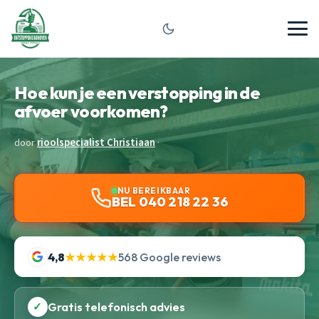
Hoe kun je een verstopping in de
afvoer voorkomen?
door
rioolspecialist Christiaan
·
NU BEREIKBAAR
BEL 040 218 22 36
4,8
★★★★★
568 Google reviews
✓
Gratis telefonisch advies