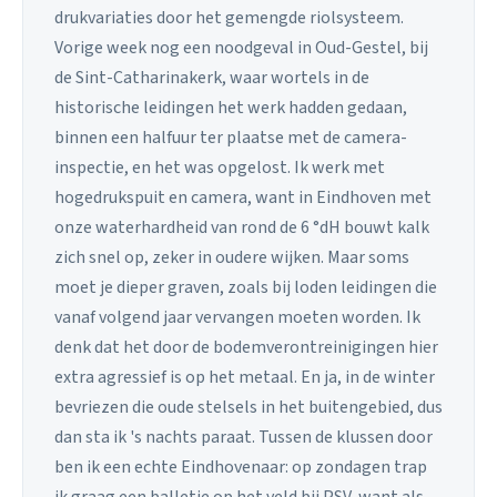
drukvariaties door het gemengde riolsysteem.
Vorige week nog een noodgeval in Oud-Gestel, bij
de Sint-Catharinakerk, waar wortels in de
historische leidingen het werk hadden gedaan,
binnen een halfuur ter plaatse met de camera-
inspectie, en het was opgelost. Ik werk met
hogedrukspuit en camera, want in Eindhoven met
onze waterhardheid van rond de 6 °dH bouwt kalk
zich snel op, zeker in oudere wijken. Maar soms
moet je dieper graven, zoals bij loden leidingen die
vanaf volgend jaar vervangen moeten worden. Ik
denk dat het door de bodemverontreinigingen hier
extra agressief is op het metaal. En ja, in de winter
bevriezen die oude stelsels in het buitengebied, dus
dan sta ik 's nachts paraat. Tussen de klussen door
ben ik een echte Eindhovenaar: op zondagen trap
ik graag een balletje op het veld bij PSV, want als