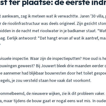
 ter plaatse: de eerste indr
t aankwam, zag ik meteen wat ik verwachtte. Jaren ’30 villa, 
de rioolinfrastructuur was deels origineel. Zijn gezicht sto
e midden in de nacht met rioolwater in je badkamer staat. “Wa
aag. Eerlijk antwoord: “Dat hangt ervan af wat ik aantref, maa
”
isuele inspectie. Waar zijn de inspectieputten? Hoe oud is h
rbouwingen geweest? Bij Jouwert bleek drie maanden eerder
e aannemer had blijkbaar bouwresten door het toilet gespo
 tegels, je zou versteld staan hoe vaak dat voorkomt.
ommelbeemd, de nieuwere wijken, zie ik dit probleem vaker
ma, maar tijdens de bouw gaat er nogal eens wat mis. In oude