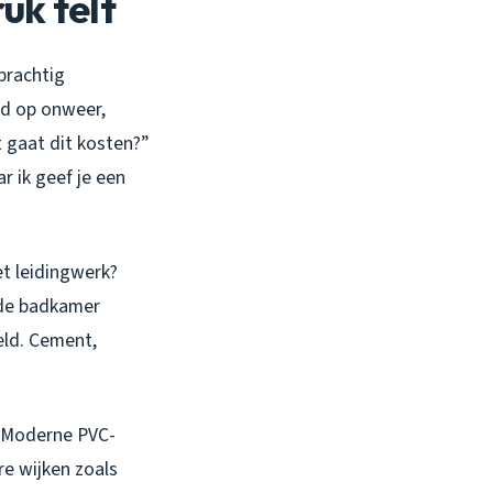
uk telt
prachtig
nd op onweer,
t gaat dit kosten?”
r ik geef je een
et leidingwerk?
 de badkamer
eld. Cement,
. Moderne PVC-
re wijken zoals