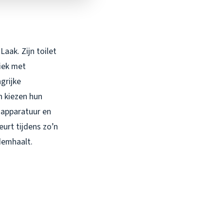
aak. Zijn toilet
niek met
grijke
n kiezen hun
-apparatuur en
eurt tijdens zo’n
demhaalt.