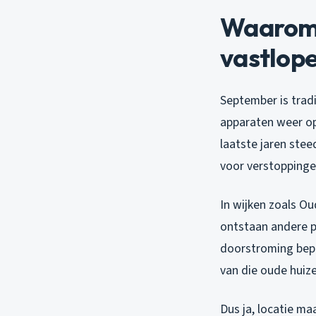
Waarom 
vastlop
September is trad
apparaten weer op 
laatste jaren ste
voor verstoppinge
In wijken zoals Ou
ontstaan andere pr
doorstroming bepe
van die oude huiz
Dus ja, locatie ma