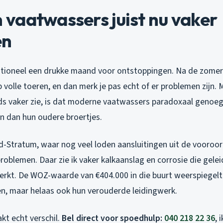
vaatwassers juist nu vaker
en
itioneel een drukke maand voor ontstoppingen. Na de zomer
volle toeren, en dan merk je pas echt of er problemen zijn. 
eds vaker zie, is dat moderne vaatwassers paradoxaal genoeg 
n dan hun oudere broertjes.
d-Stratum, waar nog veel loden aansluitingen uit de vooroorl
oblemen. Daar zie ik vaker kalkaanslag en corrosie die geleid
rkt. De WOZ-waarde van €404.000 in die buurt weerspiegel
en, maar helaas ook hun verouderde leidingwerk.
akt echt verschil.
Bel direct voor spoedhulp:
040 218 22 36
, 