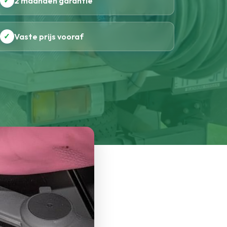
✓
2 maanden garantie
✓
Vaste prijs vooraf