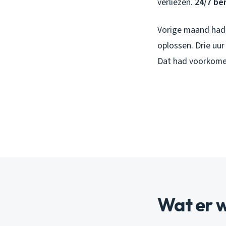
verliezen.
24/7 be
Vorige maand had 
oplossen. Drie uur
Dat had voorkome
Wat er w