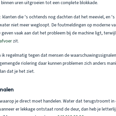
g binnen uren uitgroeien tot een complete blokkade.
ks: klanten die ‘s ochtends nog dachten dat het meeviel, en ‘s
water niet meer wegloopt. De foutmeldingen op moderne va
 geven vaak aan dat het probleem bij de machine ligt, terwij
afvoer
zit.
m ik regelmatig tegen dat mensen de waarschuwingssignal
gemengde riolering daar kunnen problemen zich anders man
dan dat je het ziet.
nalen
waarop je direct moet handelen. Water dat terugstroomt in 
nneer er lekkage ontstaat rond de deur, dan heb je letterlij