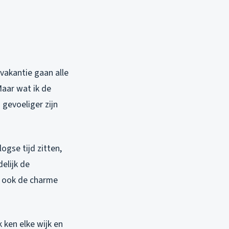
vakantie gaan alle
Maar wat ik de
gevoeliger zijn
ogse tijd zitten,
elijk de
t ook de charme
ik ken elke wijk en