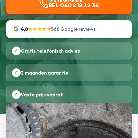
NU BEREIKBAAR
BEL 040 218 22 36
4,8
★★★★★
568 Google reviews
✓
Gratis telefonisch advies
✓
2 maanden garantie
✓
Vaste prijs vooraf