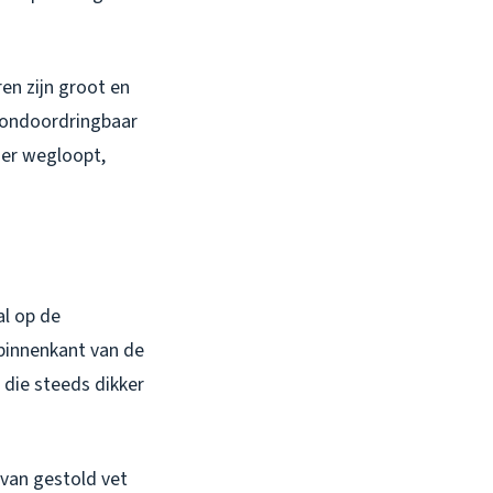
en zijn groot en
l ondoordringbaar
mer wegloopt,
al op de
 binnenkant van de
 die steeds dikker
 van gestold vet