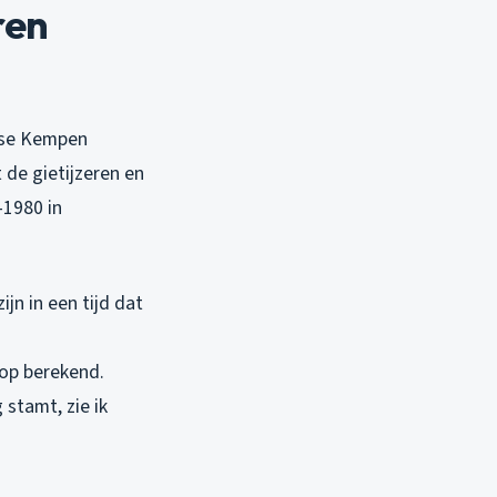
ren
ntse Kempen
de gietijzeren en
-1980 in
jn in een tijd dat
 op berekend.
stamt, zie ik