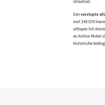
straatvuil.
Een
verstopte af
met 249.035 inwon
uitlopen tot duiz
en Achtse Molen z
historische leidi