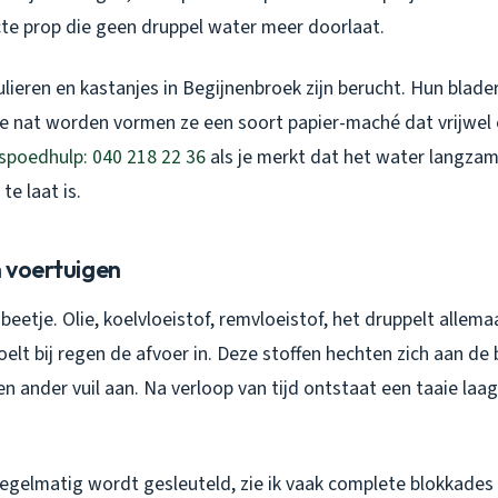
te prop die geen druppel water meer doorlaat.
ieren en kastanjes in Begijnenbroek zijn berucht. Hun blader
ze nat worden vormen ze een soort papier-maché dat vrijwe
 spoedhulp: 040 218 22 36
als je merkt dat het water langza
te laat is.
n voertuigen
 beetje. Olie, koelvloeistof, remvloeistof, het druppelt allema
elt bij regen de afvoer in. Deze stoffen hechten zich aan de
en ander vuil aan. Na verloop van tijd ontstaat een taaie laag
regelmatig wordt gesleuteld, zie ik vaak complete blokkades