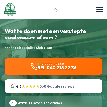
Wat te doen met een verstopte
vaatwasser afvoer?
door
rioolspecialist Christiaan
·
NU BEREIKBAAR
BEL 040 218 22 36
4,8
★★★★★
568 Google reviews
✓
Gratis telefonisch advies