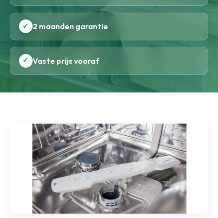
✓
2 maanden garantie
✓
Vaste prijs vooraf