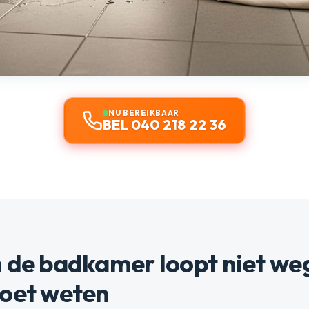
NU BEREIKBAAR
BEL 040 218 22 36
 de badkamer loopt niet weg
moet weten