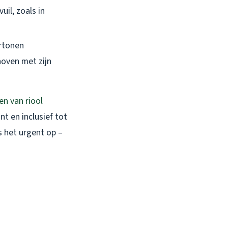
uil, zoals in
ertonen
hoven met zijn
en van riool
t en inclusief tot
s het urgent op –