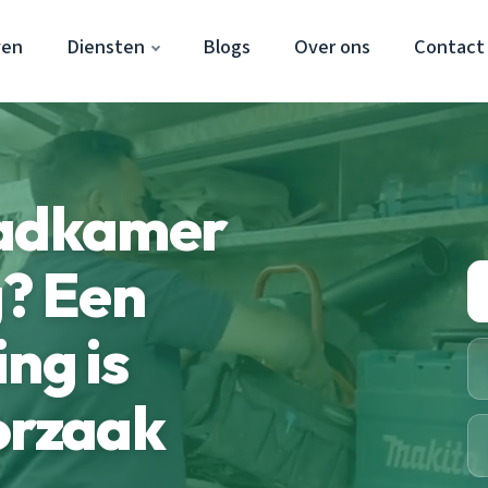
ven
Diensten
Blogs
Over ons
Contact
badkamer
g? Een
ng is
orzaak