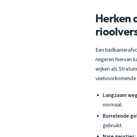
Herken 
rioolver
Een badkamerafvoe
negeren hiervan k
wijken als Stratum
veelvoorkomende
Langzaam weg
normaal.
Borrelende ge
gebruikt.
Nare geurtjes: