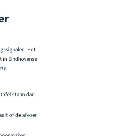
er
ngssignalen. Het
t in Eindhovense
eze
stafel staan dan
aait of de
afvoer
schoonmaken.