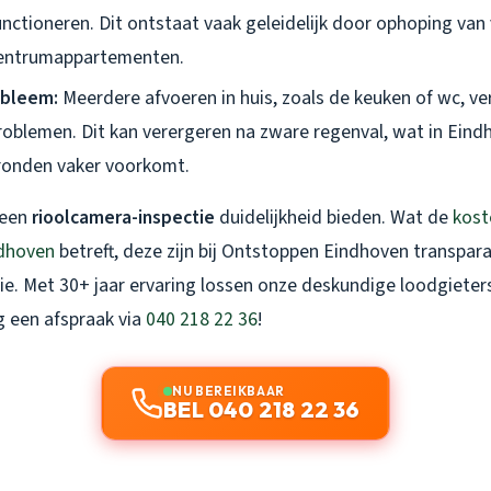
nctioneren. Dit ontstaat vaak geleidelijk door ophoping van v
entrumappartementen.
obleem:
Meerdere afvoeren in huis, zoals de keuken of wc, v
problemen. Dit kan verergeren na zware regenval, wat in Eind
onden vaker voorkomt.
n een
rioolcamera-inspectie
duidelijkheid bieden. Wat de
kost
ndhoven
betreft, deze zijn bij Ontstoppen Eindhoven transparan
e. Met 30+ jaar ervaring lossen onze deskundige loodgieter
 een afspraak via
040 218 22 36
!
NU BEREIKBAAR
BEL 040 218 22 36