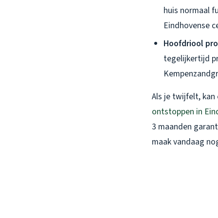
huis normaal fu
Eindhovense c
Hoofdriool pr
tegelijkertijd 
Kempenzandgr
Als je twijfelt, ka
ontstoppen in Ei
3 maanden garanti
maak vandaag nog