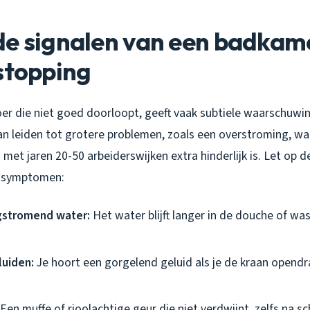
de signalen van een badkam
stopping
r die niet goed doorloopt, geeft vaak subtiele waarschuwi
an leiden tot grotere problemen, zoals een overstroming, wa
 met jaren 20-50 arbeiderswijken extra hinderlijk is. Let op d
 symptomen:
stromend water:
Het water blijft langer in de douche of wa
luiden:
Je hoort een gorgelend geluid als je de kraan opendr
Een muffe of rioolachtige geur die niet verdwijnt, zelfs na 