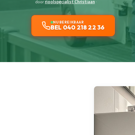
door
rioolspecialist Christiaan
·
NU BEREIKBAAR
BEL 040 218 22 36